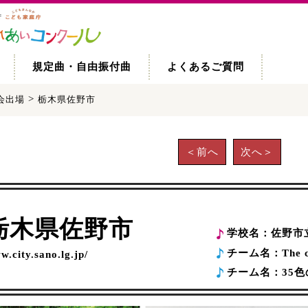
規定曲・自由振付曲
よくあるご質問
>
会出場
栃木県佐野市
＜前へ
次へ＞
栃木県佐野市
学校名：
佐野市
チーム名：
The 
w.city.sano.lg.jp/
チーム名：
35