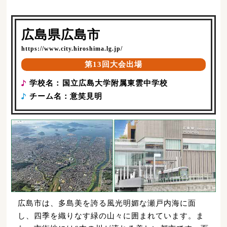
広島県広島市
https://www.city.hiroshima.lg.jp/
第13回大会出場
学校名：
国立広島大学附属東雲中学校
チーム名：
意笑見明
広島市は、多島美を誇る風光明媚な瀬戸内海に面
し、四季を織りなす緑の山々に囲まれています。ま