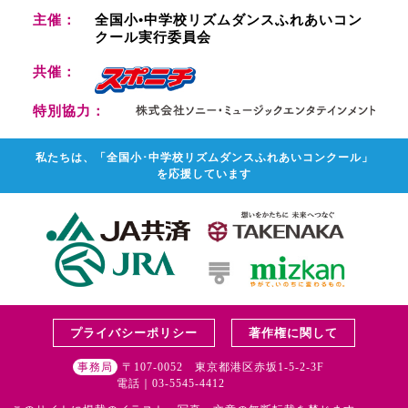
主催：
全国小•中学校リズムダンスふれあいコン
クール実行委員会
共催：
特別協力：
私たちは、「全国小･中学校リズムダンスふれあいコンクール」
を応援しています
プライバシーポリシー
著作権に関して
〒107-0052 東京都港区赤坂1-5-2-3F
事務局
電話｜03-5545-4412